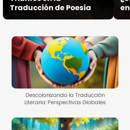
Traducción de Poesía
en
Descolonizando la Traducción
Literaria: Perspectivas Globales