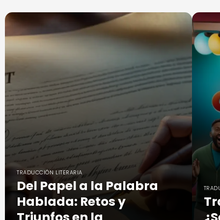
TRADUCCIÓN LITERARIA
Del Papel a la Palabra
TRAD
Hablada: Retos y
Tr
Triunfos en la
¿S