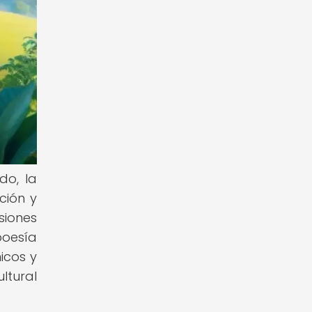
do, la
ción y
siones
poesía
nicos y
ltural