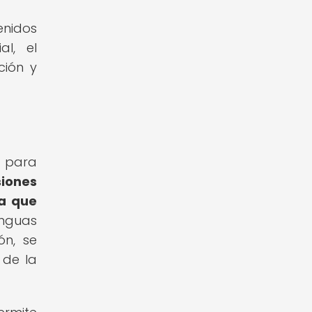
enidos
al, el
ción y
l para
iones
ia que
enguas
ón, se
 de la