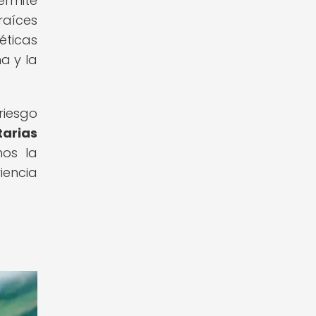
ermite
raíces
éticas
a y la
riesgo
tarias
nos la
iencia