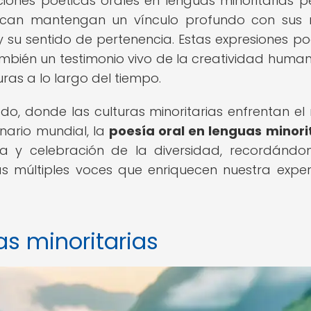
iones poéticas orales en lenguas minoritarias p
ican mantengan un vínculo profundo con sus 
 y su sentido de pertenencia. Estas expresiones po
ambién un testimonio vivo de la creatividad human
as a lo largo del tiempo.
, donde las culturas minoritarias enfrentan el 
enario mundial, la
poesía oral en lenguas minori
ia y celebración de la diversidad, recordándo
s múltiples voces que enriquecen nuestra exper
as minoritarias