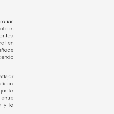
erarias
hablan
antos,
ral en
 añade
tiendo
flejar
tican,
que la
 entre
s y la