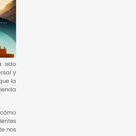
a sido
rsal y
que la
cienda
e cómo
lentes
te nos