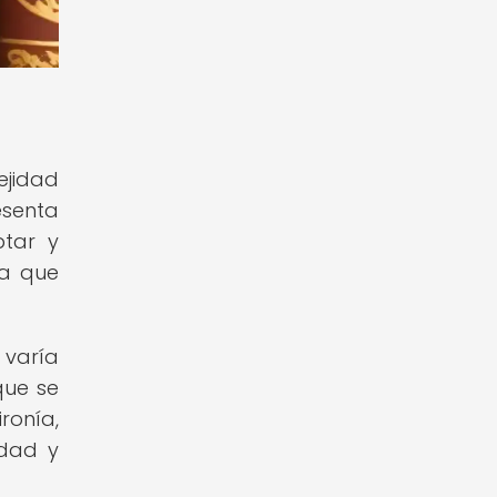
ejidad
esenta
tar y
ía que
 varía
que se
ronía,
idad y