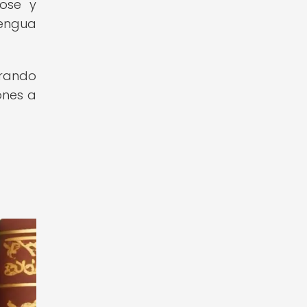
dose y
lengua
lorando
ones a