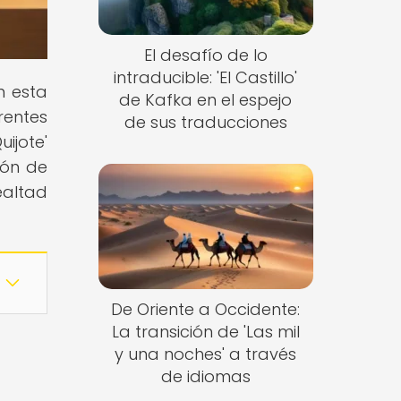
El desafío de lo
intraducible: 'El Castillo'
n esta
de Kafka en el espejo
rentes
de sus traducciones
ijote'
ión de
ealtad
De Oriente a Occidente:
La transición de 'Las mil
y una noches' a través
de idiomas