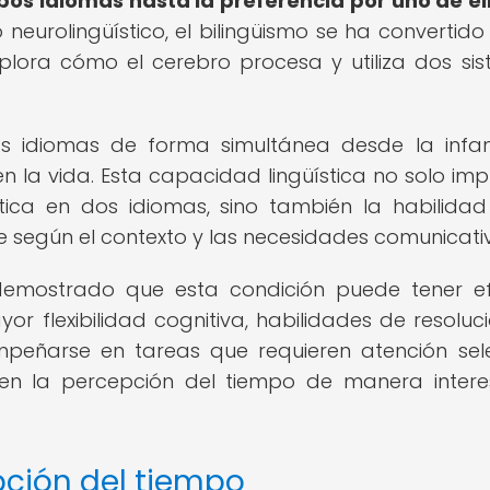
os idiomas hasta la preferencia por uno de el
 neurolingüístico, el bilingüismo se ha convertido
lora cómo el cerebro procesa y utiliza dos si
dos idiomas de forma simultánea desde la infa
 la vida. Esta capacidad lingüística no solo impl
tica en dos idiomas, sino también la habilida
te según el contexto y las necesidades comunicati
 demostrado que esta condición puede tener e
or flexibilidad cognitiva, habilidades de resoluc
ñarse en tareas que requieren atención sele
r en la percepción del tiempo de manera intere
pción del tiempo