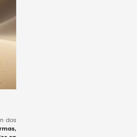
en dos
ormas,