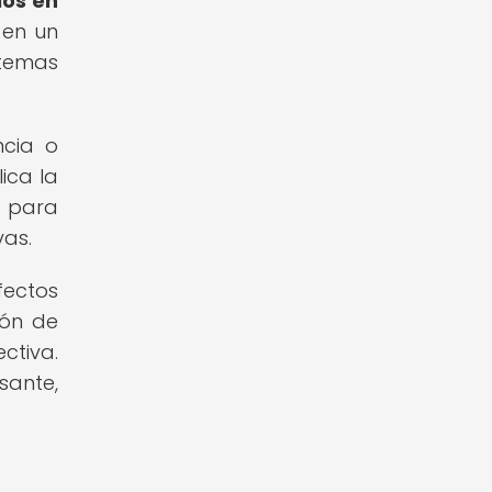
los en
 en un
stemas
ncia o
ica la
d para
vas.
fectos
ión de
ctiva.
sante,