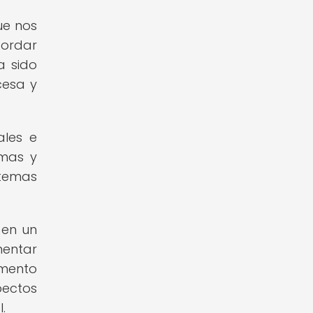
ue nos
cordar
a sido
cesa y
ales e
omas y
stemas
 en un
mentar
omento
pectos
.