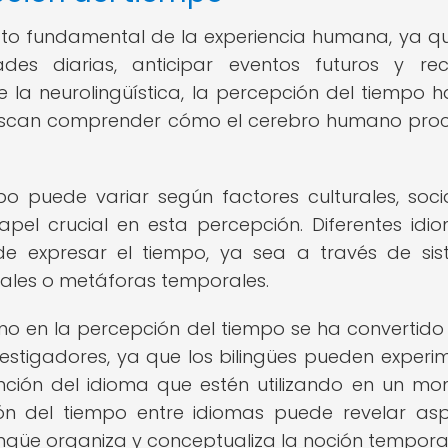
cto fundamental de la experiencia humana, ya q
ades diarias, anticipar eventos futuros y re
 la neurolingüística, la percepción del tiempo h
uscan comprender cómo el cerebro humano pro
o puede variar según factores culturales, soci
papel crucial en esta percepción. Diferentes idi
 de expresar el tiempo, ya sea a través de si
iales o metáforas temporales.
üismo en la percepción del tiempo se ha convertido
vestigadores, ya que los bilingües pueden experi
nción del idioma que estén utilizando en un m
ión del tiempo entre idiomas puede revelar as
ingüe organiza y conceptualiza la noción temporal