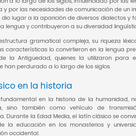
ión a lo largo de los siglos, influenciado por las l
 y por las necesidades de comunicación de un i
 dio lugar a la aparición de diversos dialectos y 
la lengua y contribuyeron a su diversidad lingüísti
 estructura gramatical compleja, su riqueza léxic
as características lo convirtieron en la lengua pre
 de la Antigüedad, quienes la utilizaron para es
e han perdurado a lo largo de los siglos.
ico en la historia
 fundamental en la historia de la humanidad, n
 sino también como vehículo de transmisi
 Durante la Edad Media, el latín clásico se convir
de la educación en los monasterios y universi
ión occidental.