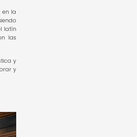
 en la
siendo
 latín
on las
tica y
orar y