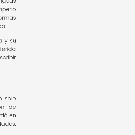
enguas
mperio
formas
ca.
a y su
ferida
cribir
o solo
ón de
tió en
dades,