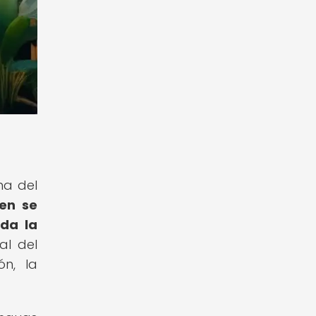
rma del
gen se
oda la
al del
ón, la