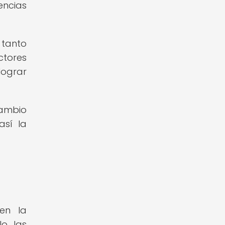
encias
 tanto
ctores
 lograr
cambio
así la
en la
lo las