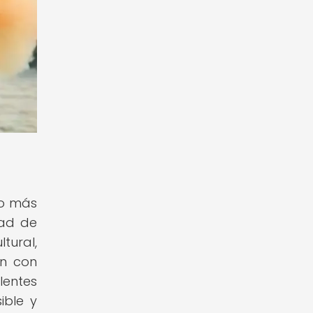
ho más
dad de
ltural,
ón con
lentes
ible y