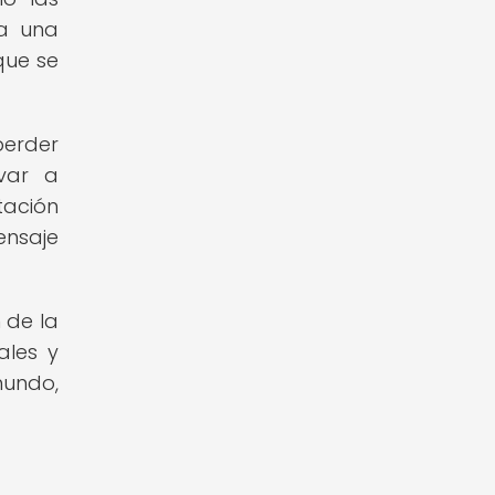
ra una
que se
perder
evar a
tación
ensaje
 de la
ales y
mundo,