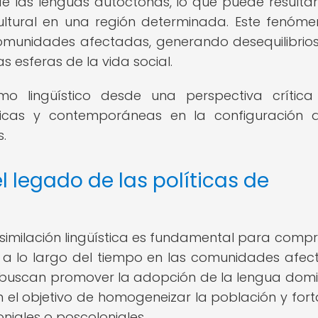
e las lenguas autóctonas, lo que puede resultar
cultural en una región determinada. Este fenóm
omunidades afectadas, generando desequilibrios
as esferas de la vida social.
ismo lingüístico desde una perspectiva crític
ricas y contemporáneas en la configuración 
s.
l legado de las políticas de
 asimilación lingüística es fundamental para comp
 lo largo del tiempo en las comunidades afec
ica buscan promover la adopción de la lengua dom
n el objetivo de homogeneizar la población y fort
niales o poscoloniales.