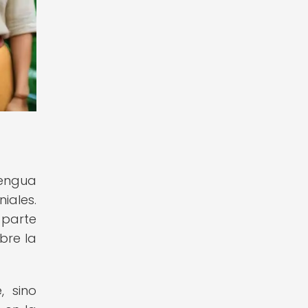
lengua
iales.
 parte
bre la
, sino