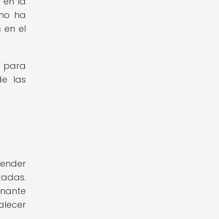
 en la
eno ha
 en el
a para
de las
render
tadas.
inante
alecer