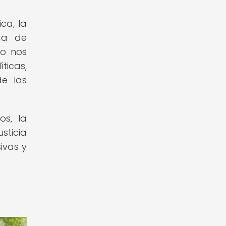
ca, la
ida de
do nos
ticas,
de las
os, la
sticia
ivas y