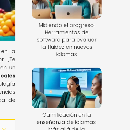
Midiendo el progreso:
Herramientas de
software para evaluar
la fluidez en nuevos
 en la
idiomas
r. ¿Te
 en un
ocales
ología
encias
nza de
Gamificación en la
enseñanza de idiomas:
Más allá de la