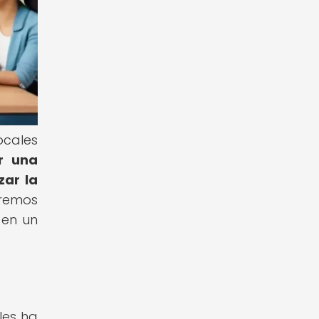
ocales
r una
zar la
aremos
 en un
les ha