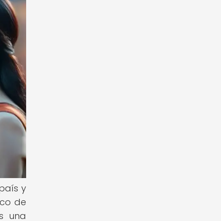
país y
ico de
s una