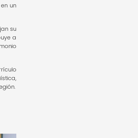
 en un
jan su
buye a
imonio
rículo
stica,
egión.