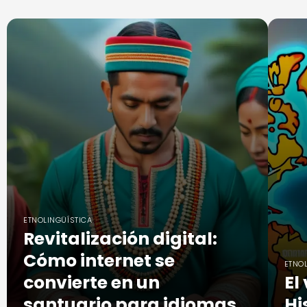
ETNOLINGÜÍSTICA
Revitalización digital:
Cómo internet se
ETNO
convierte en un
El
santuario para idiomas
Hi