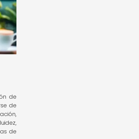
ión de
rse de
ación,
uidez,
eas de