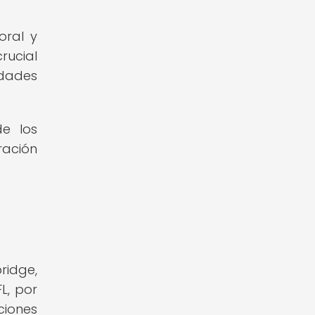
oral y
rucial
idades
de los
ración
ridge,
L, por
ciones