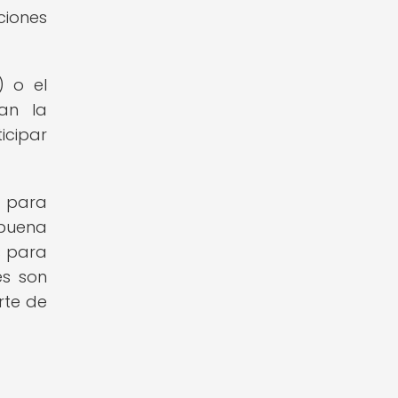
ciones
) o el
an la
icipar
n para
buena
s para
és son
rte de