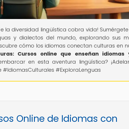
e la diversidad lingüística cobra vida! Sumérgete
nguas y dialectos del mundo, explorando sus m
escubre cómo los idiomas conectan culturas en n
uras: Cursos online que enseñan idiomas 
 embarcar en esta aventura lingüística? ¡Adelan
e #IdiomasCulturales #ExploraLenguas
rsos Online de Idiomas con