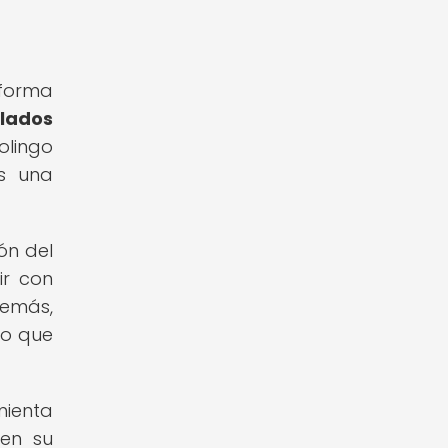
forma
blados
olingo
os una
ón del
ir con
demás,
lo que
mienta
 en su