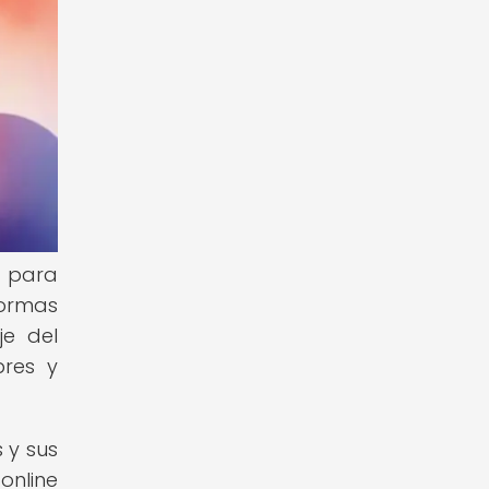
a para
formas
je del
bres y
 y sus
online