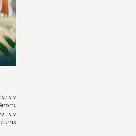
 donde
émico,
es de
cturas