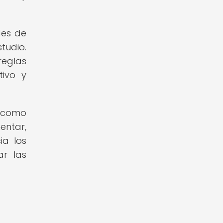
des de
tudio.
reglas
tivo y
s como
entar,
ia los
ar las