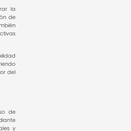
rar la
ión de
ambién
ctivas
ilidad
riendo
or del
eso de
diante
ales y