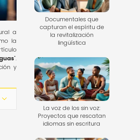
Documentales que
capturan el espíritu de
ural a
la revitalización
ómo la
lingüística
tículo
nguas
".
ción y
La voz de los sin voz:
Proyectos que rescatan
idiomas sin escritura