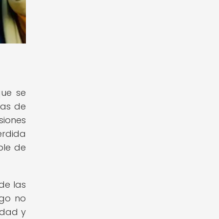
que se
has de
siones
érdida
ble de
de las
sgo no
idad y