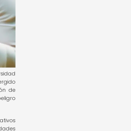
rsidad
ergido
ión de
eligro
ativos
idades