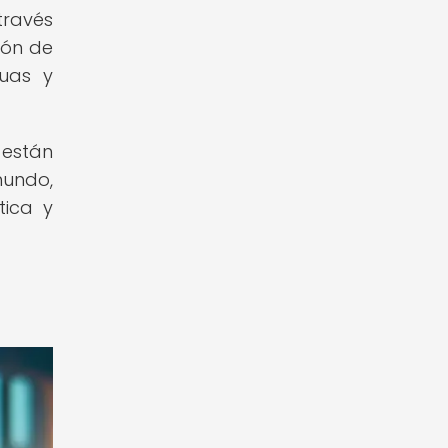
través
ión de
guas y
 están
mundo,
tica y