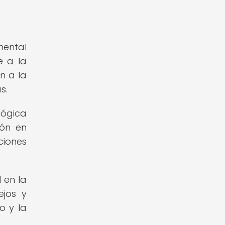
mental
e a la
n a la
s.
lógica
ión en
ciones
 en la
ejos y
o y la