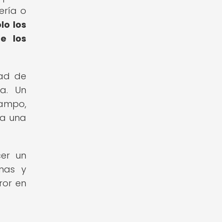
ería o
lo los
e los
dad de
da. Un
campo,
za una
cer un
rmas y
ror en