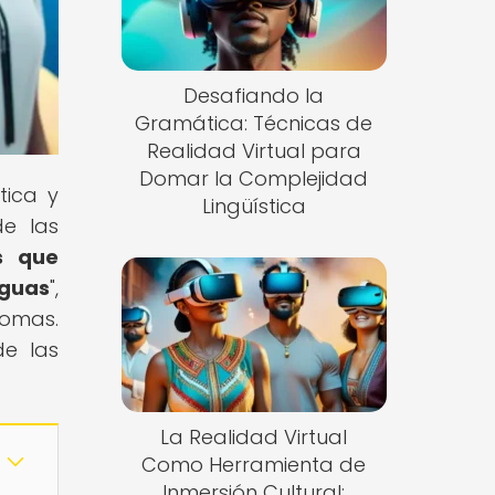
Desafiando la
Gramática: Técnicas de
Realidad Virtual para
Domar la Complejidad
tica y
Lingüística
de las
as que
nguas
",
iomas.
de las
La Realidad Virtual
Como Herramienta de
Inmersión Cultural: