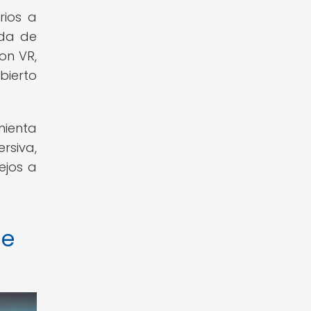
rios a
ada de
on VR,
bierto
mienta
siva,
ejos a
de