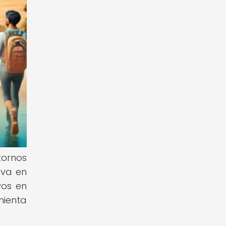
tornos
iva en
vos en
mienta