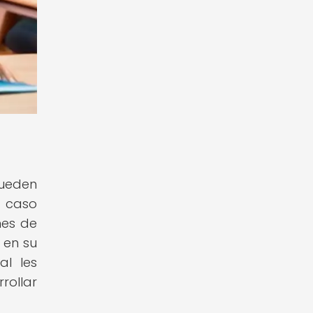
pueden
e caso
nes de
 en su
al les
rollar