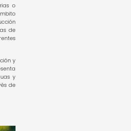
rias o
ámbito
ucción
mas de
rentes
ción y
esenta
guas y
vés de