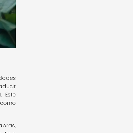
idades
aducir
. Este
í como
abras,