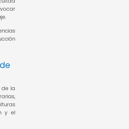
cultad
evocar
je.
encias
ucción
 de
 de la
arias,
lturas
n y el