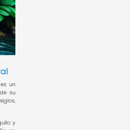
al
 es un
 de su
iglos,
ullo y