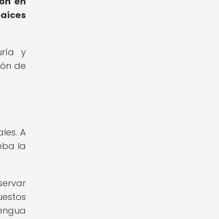
ión en
raíces
uría y
ión de
les. A
eba la
servar
uestos
lengua