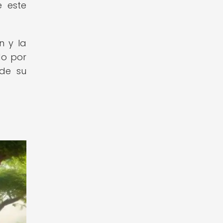
e este
n y la
do por
 de su