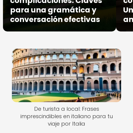
complicaciones: Claves
co
para una gramática y
Un
conversación efectivas
an
De turista a local: Frases
imprescindibles en italiano para tu
viaje por Italia