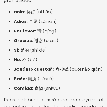
gran utilidad:
Hola:
你好 (nǐ hǎo)
Adiós:
再见 (zài jiàn)
Por favor:
请 (qǐng)
Gracias:
谢谢 (xièxiè)
Sí:
是的 (shì de)
No:
不 (bù)
¿Cuánto cuesta? :
多少钱 (duōshǎo qián)
Baño:
厕所 (cèsuǒ)
Comida:
食物 (shíwù)
Estas palabras te serán de gran ayuda al
interactuar con locales, pedir comida o