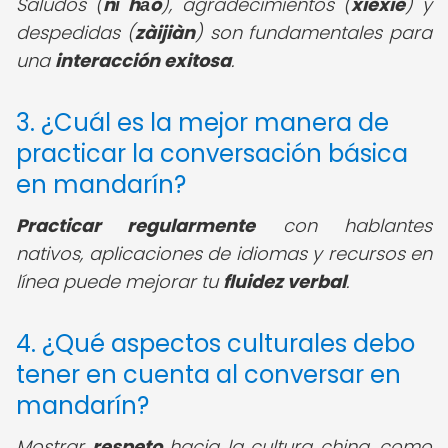
Saludos (
nǐ hǎo
), agradecimientos (
xièxiè
) y
despedidas (
zàijiàn
) son fundamentales para
una
interacción exitosa
.
3. ¿Cuál es la mejor manera de
practicar la conversación básica
en mandarín?
Practicar regularmente
con hablantes
nativos, aplicaciones de idiomas y recursos en
línea puede mejorar tu
fluidez verbal
.
4. ¿Qué aspectos culturales debo
tener en cuenta al conversar en
mandarín?
Mostrar
respeto
hacia la cultura china, como