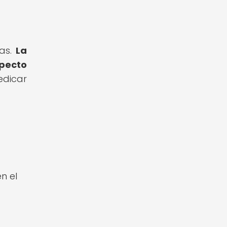
uas.
La
pecto
edicar
a
n el