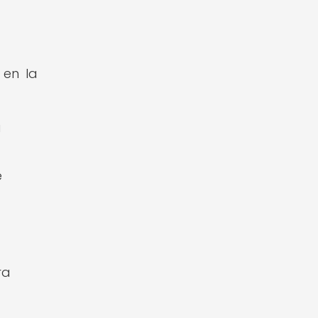
 en la
a
e
ra