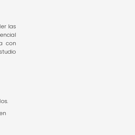
er las
encial
úa con
studio
os.
 en