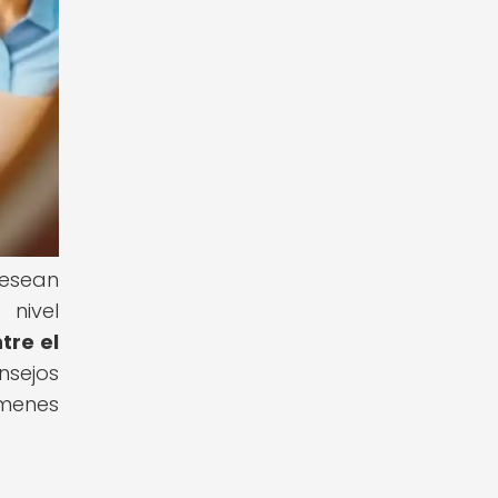
desean
 nivel
tre el
nsejos
ámenes