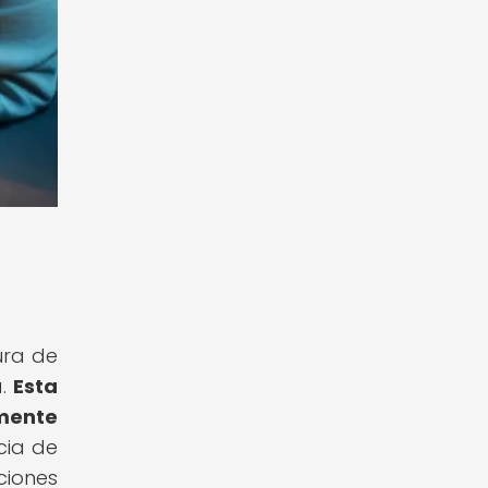
n
tura de
a.
Esta
lmente
cia de
ciones