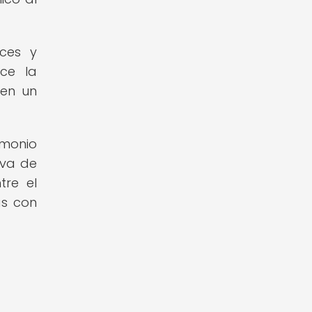
ices y
ece la
 en un
imonio
iva de
tre el
as con