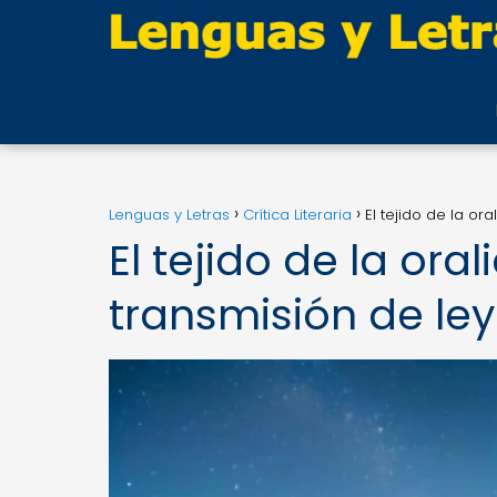
Lenguas y Letras
Crítica Literaria
El tejido de la or
El tejido de la ora
transmisión de le