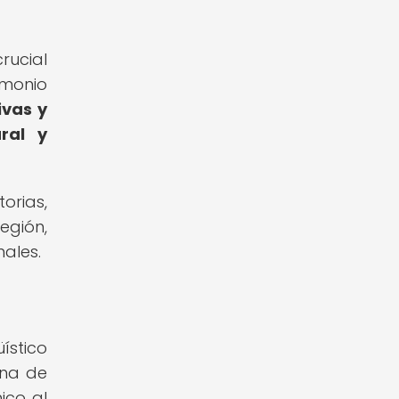
rucial
imonio
ivas y
ral y
orias,
egión,
nales.
ístico
rna de
ico al