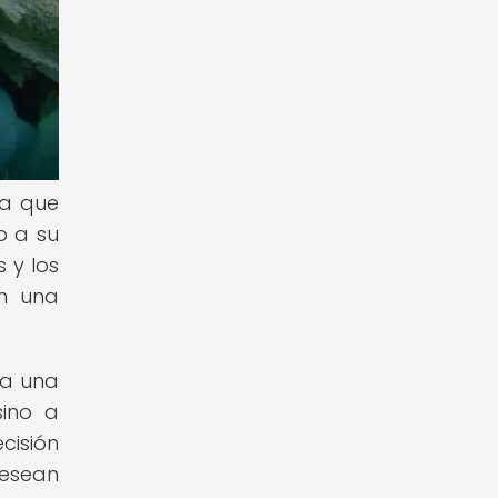
ca que
o a su
 y los
en una
 a una
sino a
cisión
desean