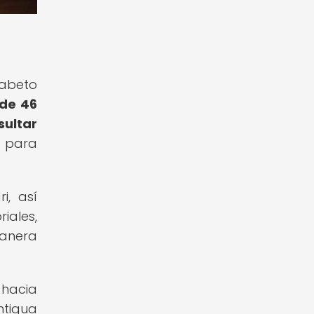
fabeto
 de 46
sultar
l para
i, así
iales,
manera
 hacia
ntigua