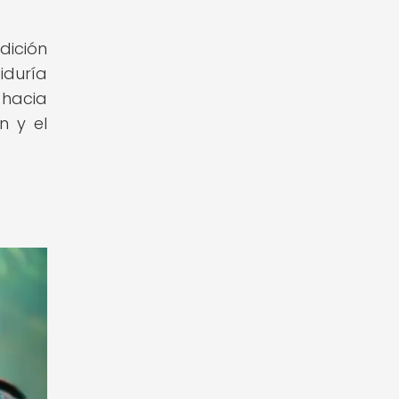
ición
iduría
 hacia
n y el