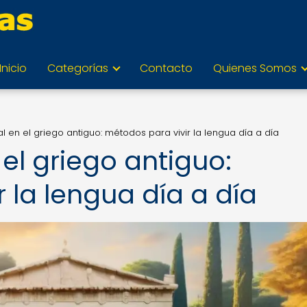
Inicio
Categorías
Contacto
Quienes Somos
al en el griego antiguo: métodos para vivir la lengua día a día
 el griego antiguo:
 la lengua día a día