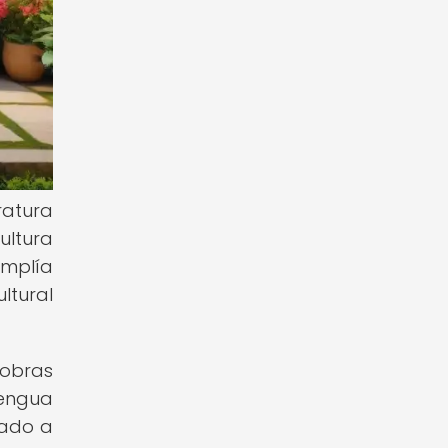
ratura
ultura
amplía
ltural
 obras
lengua
rado a