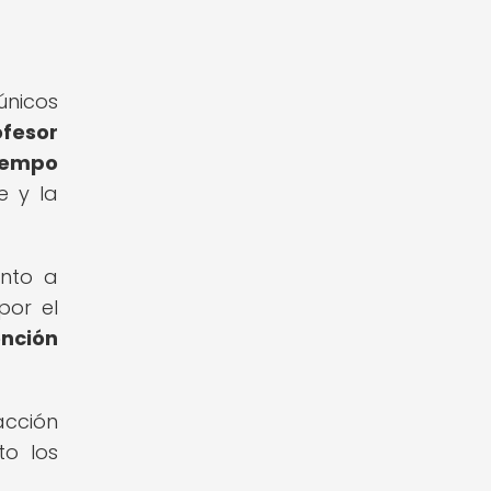
únicos
ofesor
tiempo
e y la
anto a
por el
nción
acción
to los