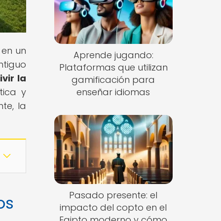
n en un
Aprende jugando:
ntiguo
Plataformas que utilizan
vir la
gamificación para
tica y
enseñar idiomas
te, la
Pasado presente: el
os
impacto del copto en el
Egipto moderno y cómo