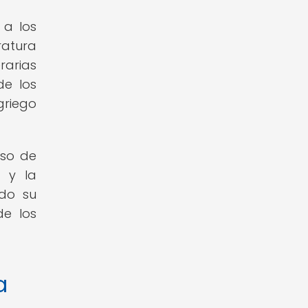
 a los
ratura
rarias
de los
griego
eso de
a y la
ndo su
de los
a