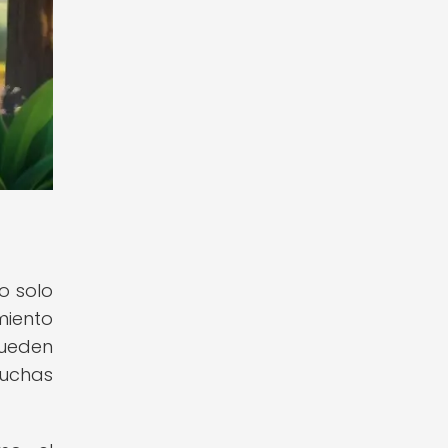
o solo
miento
pueden
muchas