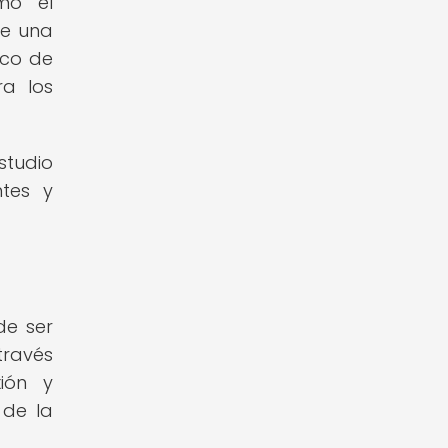
mo el
ce una
ico de
ra los
studio
ntes y
de ser
través
ión y
 de la