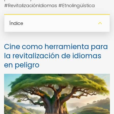
#RevitalizaciónIdiomas #Etnolingüística
Índice
Cine como herramienta para
la revitalización de idiomas
en peligro