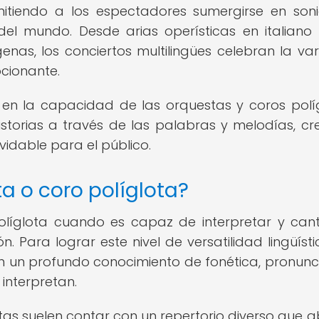
mitiendo a los espectadores sumergirse en son
del mundo. Desde arias operísticas en italiano
genas, los conciertos multilingües celebran la va
cionante.
 en la capacidad de las orquestas y coros polí
istorias a través de las palabras y melodías, c
lvidable para el público.
a o coro políglota?
olíglota cuando es capaz de interpretar y can
n. Para lograr este nivel de versatilidad lingüísti
 un profundo conocimiento de fonética, pronunc
 interpretan.
tas suelen contar con un repertorio diverso que 