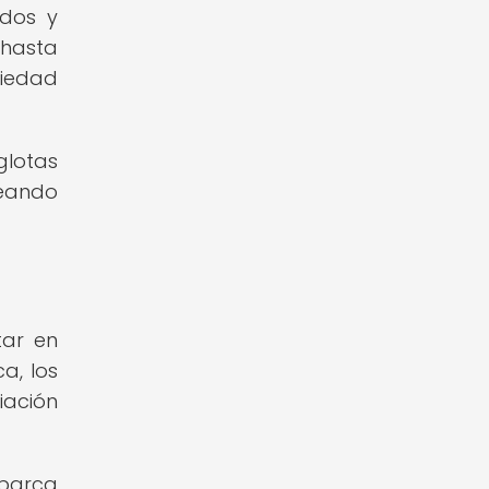
idos y
 hasta
riedad
glotas
reando
tar en
ca, los
iación
abarca