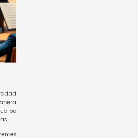
rsidad
manera
ica se
as.
rentes