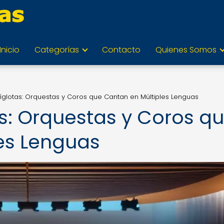
Inicio
Categorías
Contacto
Quienes Somos
líglotas: Orquestas y Coros que Cantan en Múltiples Lenguas
as: Orquestas y Coros q
es Lenguas