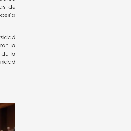
eas de
poesía
rsidad
ren la
 de la
unidad