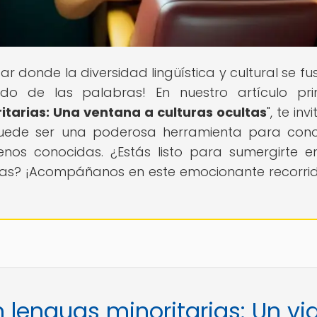
ugar donde la diversidad lingüística y cultural se f
o de las palabras! En nuestro artículo prin
itarias: Una ventana a culturas ocultas
", te in
puede ser una poderosa herramienta para con
enos conocidas. ¿Estás listo para sumergirte e
nicas? ¡Acompáñanos en este emocionante recorri
n lenguas minoritarias: Un vi