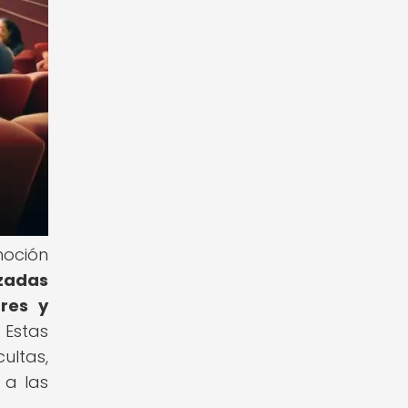
moción
izadas
bres y
Estas
ltas,
 a las