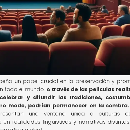
mpeña un papel crucial en la preservación y pro
 en todo el mundo.
A través de las películas real
celebrar y difundir las tradiciones, costum
tro modo, podrían permanecer en la sombra.
presentan una ventana única a culturas ocu
en realidades lingüísticas y narrativas distintas
ográfica global.