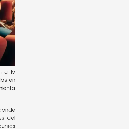
n a lo
das en
mienta
 donde
és del
cursos