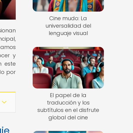
Cine mudo: La
universalidad del
usionan
lenguaje visual
cipal,
vitamos
ocer y
n este
do por
El papel de la
traducción y los
subtítulos en el disfrute
global del cine
aje