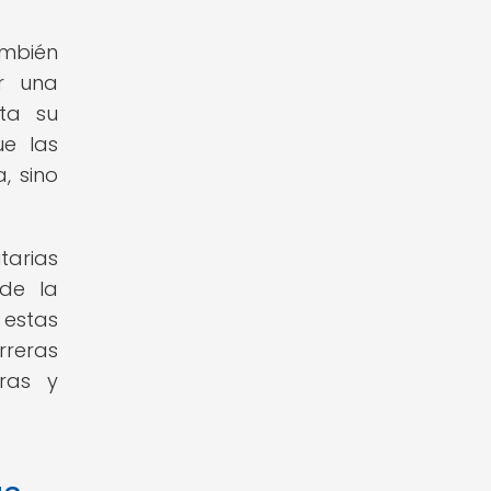
ambién
ar una
ta su
ue las
, sino
tarias
de la
estas
reras
uras y