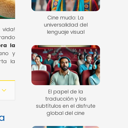
Cine mudo: La
universalidad del
 vida!
lenguaje visual
orando
ra la
cano y
rta la
El papel de la
traducción y los
subtítulos en el disfrute
global del cine
ca