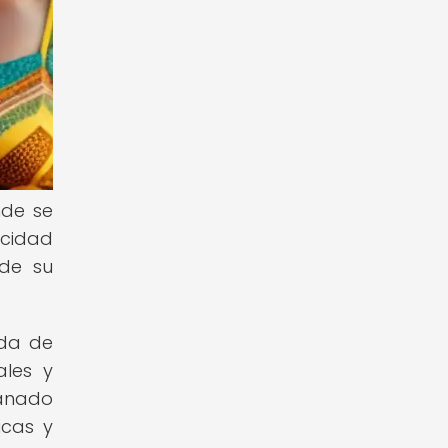
nde se
icidad
 de su
ada de
ales y
ganado
icas y