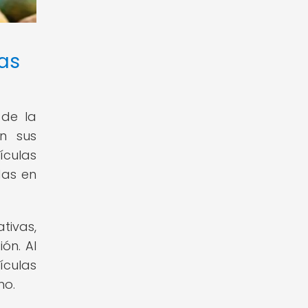
vas
 de la
en sus
ículas
das en
tivas,
ón. Al
ículas
no.