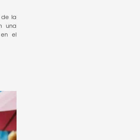
 de la
en una
 en el