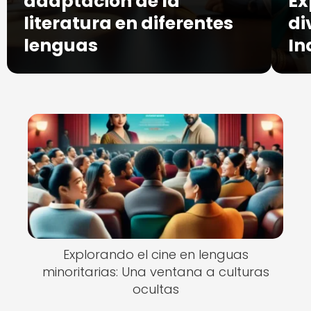
adaptación de la
Ex
literatura en diferentes
di
lenguas
In
Explorando el cine en lenguas
minoritarias: Una ventana a culturas
ocultas