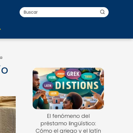
ca
io
El fenómeno del
préstamo lingüístico:
Cómo el griego y el latín