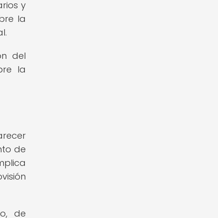
arios y
bre la
l.
ón del
bre la
arecer
nto de
mplica
visión
co, de