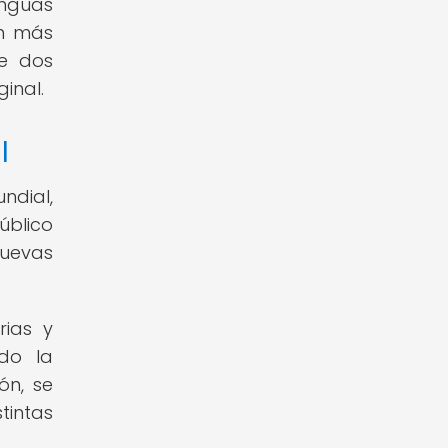
enguas
ún más
re dos
inal.
l
ndial,
úblico
nuevas
rias y
ndo la
ón, se
tintas