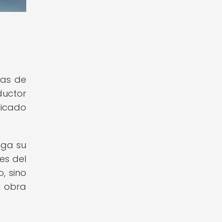
ras de
ductor
ficado
nga su
es del
, sino
a obra