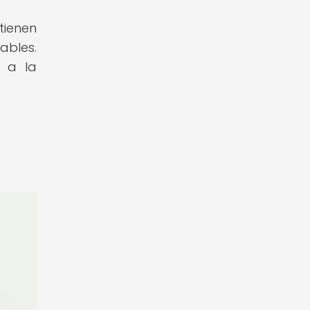
tienen
ables.
a a la