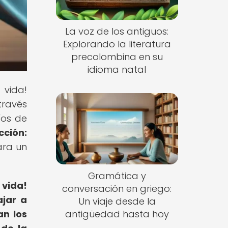
La voz de los antiguos:
Explorando la literatura
precolombina en su
idioma natal
 vida!
través
íos de
cción:
ara un
Gramática y
 vida!
conversación en griego:
ajar a
Un viaje desde la
antigüedad hasta hoy
n los