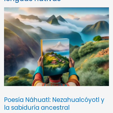
Poesía Náhuatl: Nezahualcóyotl y
la sabiduría ancestral