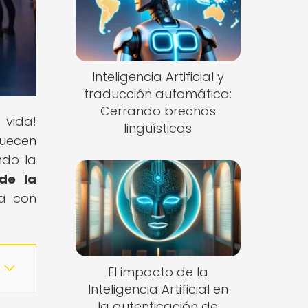
Inteligencia Artificial y
traducción automática:
Cerrando brechas
 vida!
lingüísticas
quecen
ndo la
de la
ra con
El impacto de la
Inteligencia Artificial en
la autenticación de