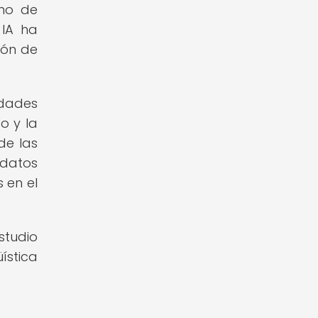
ano de
 IA ha
ión de
idades
o y la
de las
 datos
 en el
studio
ística