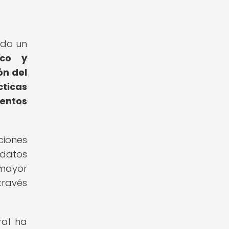
nido un
ico y
ón del
cticas
ientos
ciones
 datos
 mayor
través
ral ha