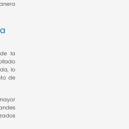
manera
la
 de la
rollado
da, lo
nto de
 mayor
randes
nzados