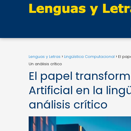
Lenguas y Letras
Lingüística Computacional
El pap
Un análisis crítico
El papel transform
Artificial en la li
análisis crítico