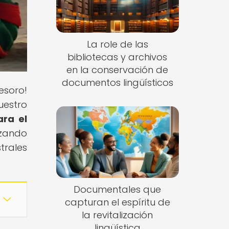
La role de las
bibliotecas y archivos
en la conservación de
documentos lingüísticos
tesoro!
uestro
ara el
izando
trales
Documentales que
capturan el espíritu de
la revitalización
lingüística