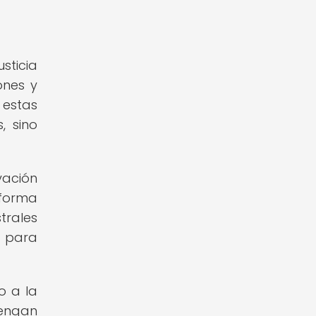
sticia
ones y
 estas
, sino
vación
 forma
trales
s para
o a la
tengan