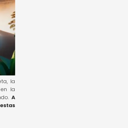
ta, la
 en la
ndo.
A
 estas