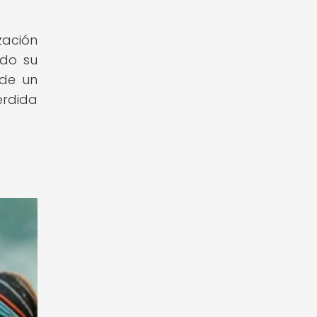
zación
ndo su
 de un
érdida
.