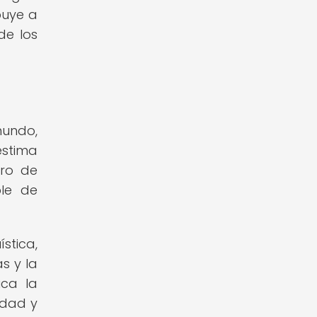
buye a
de los
mundo,
estima
gro de
ble de
stica,
s y la
ica la
idad y