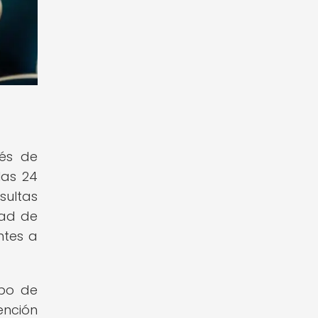
vés de
las 24
sultas
dad de
ntes a
ipo de
nción