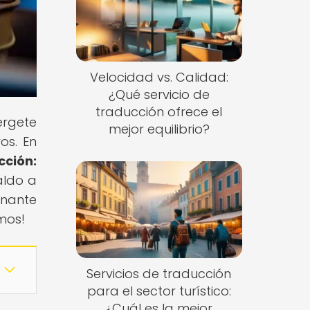
Velocidad vs. Calidad:
¿Qué servicio de
traducción ofrece el
érgete
mejor equilibrio?
os. En
cción:
aldo a
onante
mos!
Servicios de traducción
para el sector turístico:
¿Cuál es la mejor