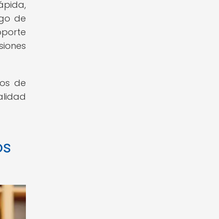
ápida,
rgo de
oporte
siones
ios de
alidad
os