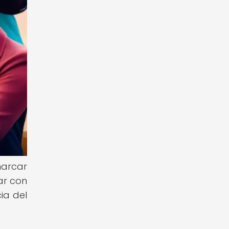
marcar
tar con
ia del