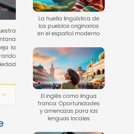
La huella lingüística de
los pueblos originarios
uestra
en el español moderno
entana
eja la
orando
ciedad
El inglés como lingua
franca: Oportunidades
y amenazas para las
lenguas locales
e