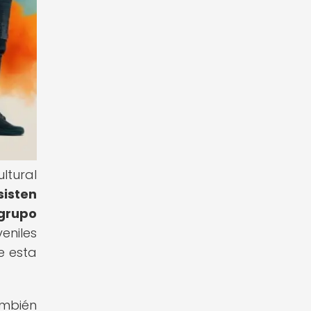
ltural
sisten
 grupo
eniles
e esta
ambién