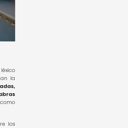
léxico
jan la
tadas,
labras
s como
re los