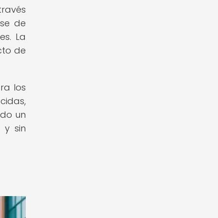
través
rse de
es. La
cto de
ra los
cidas,
ndo un
 y sin