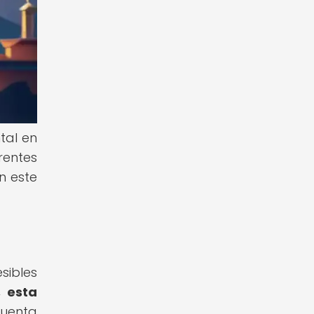
tal en
rentes
n este
sibles
 esta
uenta