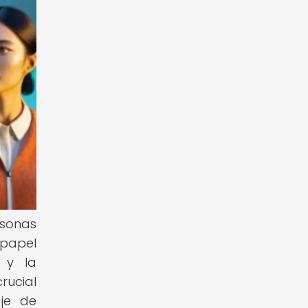
rsonas
 papel
 y la
rucial
aje de