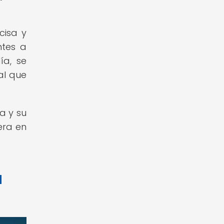
cisa y
ntes a
ía, se
al que
a y su
era en
a