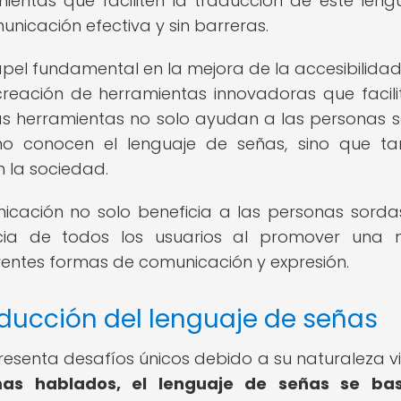
mientas que faciliten la traducción de este leng
icación efectiva y sin barreras.
el fundamental en la mejora de la accesibilida
creación de herramientas innovadoras que facili
tas herramientas no solo ayudan a las personas 
no conocen el lenguaje de señas, sino que t
n la sociedad.
icación no solo beneficia a las personas sordas
ncia de todos los usuarios al promover una 
rentes formas de comunicación y expresión.
aducción del lenguaje de señas
resenta desafíos únicos debido a su naturaleza vi
omas hablados, el lenguaje de señas se ba