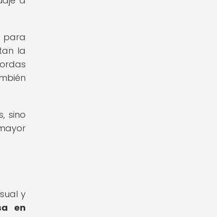
uaje a
d para
tan la
sordas
ambién
, sino
mayor
sual y
sa en