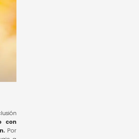
lusión
o con
n.
Por