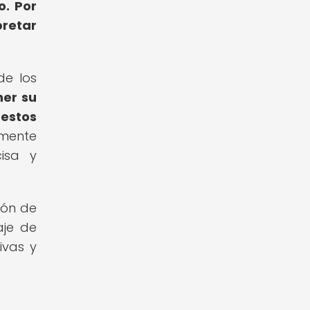
o.
Por
pretar
de los
er su
estos
emente
cisa y
ión de
aje de
ivas y