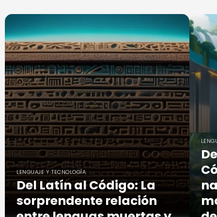
LENG
De
Có
LENGUAJE Y TECNOLOGÍA
Del Latín al Código: La
na
sorprendente relación
mo
entre lenguas muertas y
de