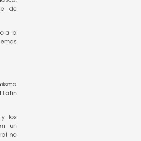
je de
o a la
stemas
 misma
 Latín
 y los
an un
ral no