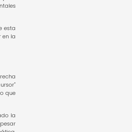
ntales
e esta
 en la
trecha
ursor"
lo que
ado la
 pesar
ática,