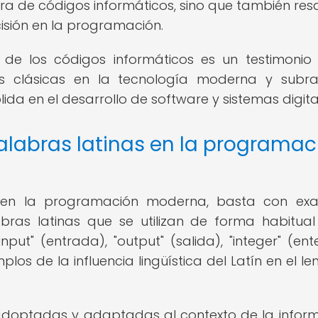
tura de códigos informáticos, sino que también resa
isión en la programación.
a de los códigos informáticos es un testimonio
as clásicas en la tecnología moderna y subr
ida en el desarrollo de software y sistemas digita
alabras latinas en la programac
ín en la programación moderna, basta con ex
ras latinas que se utilizan de forma habitual
put" (entrada), "output" (salida), "integer" (ent
plos de la influencia lingüística del Latín en el le
 adoptadas y adaptadas al contexto de la inform