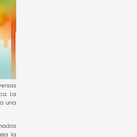
versas
ca. La
la una
omados
eja la