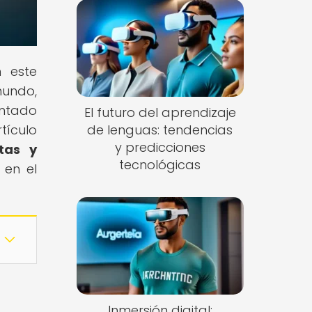
n este
mundo,
untado
El futuro del aprendizaje
tículo
de lenguas: tendencias
y predicciones
tas y
tecnológicas
 en el
Inmersión digital: