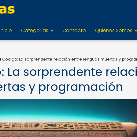
Inicio
Categorías
Contacto
Quienes Somos
 al Código: La sorprendente relación entre lenguas muertas y progr
o: La sorprendente relac
ertas y programación