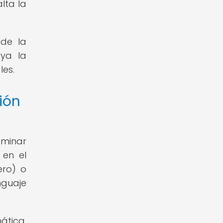
lta la
 de la
aya la
les.
ión
aminar
 en el
ero) o
nguaje
ática,