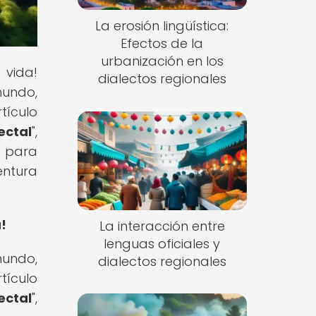
La erosión lingüística:
Efectos de la
urbanización en los
 vida!
dialectos regionales
mundo,
tículo
ectal
",
o para
entura
!
La interacción entre
lenguas oficiales y
mundo,
dialectos regionales
tículo
ectal
",