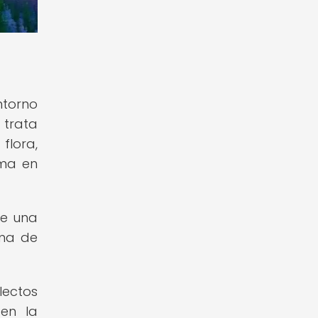
ntorno
 trata
flora,
rma en
de una
rma de
lectos
 en la