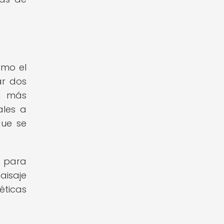
ómo el
ar dos
ra más
ales a
que se
s para
aisaje
éticas