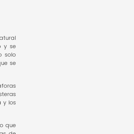
atural
o y se
o solo
que se
foras
steras
 y los
no que
ias de