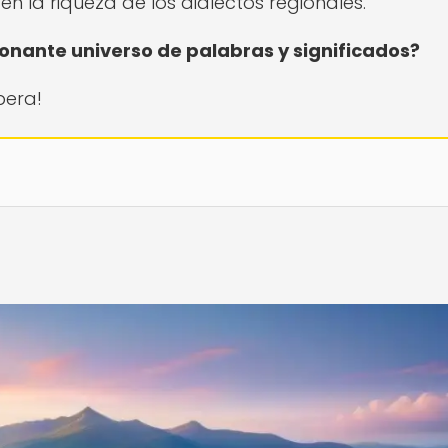
en la riqueza de los dialectos regionales.
ionante universo de palabras y significados?
pera!