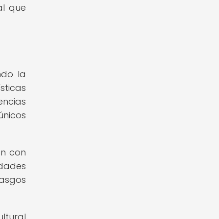
al que
ndo la
sticas
encias
únicos
ón con
edades
rasgos
ltural