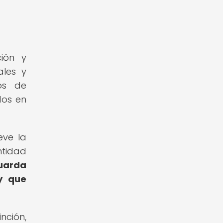
ión y
ales y
los de
dos en
eve la
ntidad
guarda
y que
nción,