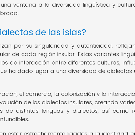
 una ventana a la diversidad lingüística y cultur
ebrada.
alectos de las islas?
rizan por su singularidad y autenticidad, refleja
ular de cada región insular. Estas variantes lingüí
os de interacción entre diferentes culturas, influ
 que ha dado lugar a una diversidad de dialectos 
ación, el comercio, la colonización y la interacci
lución de los dialectos insulares, creando vari
os de distintas lenguas y dialectos, así como 
nfundibles.
len estar estrechamente ligados a la identidad cu