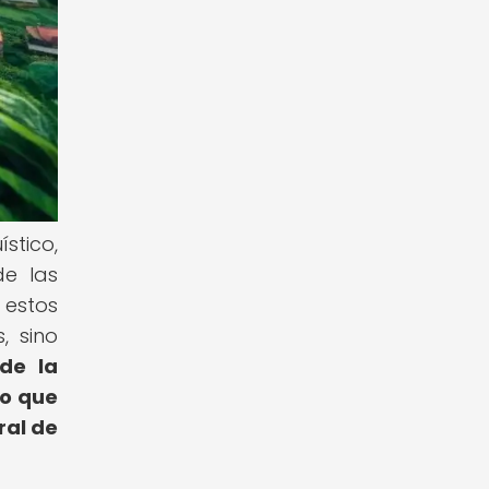
stico,
de las
 estos
, sino
de la
co que
ral de