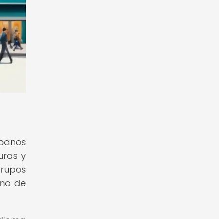
rbanos
uras y
grupos
uno de