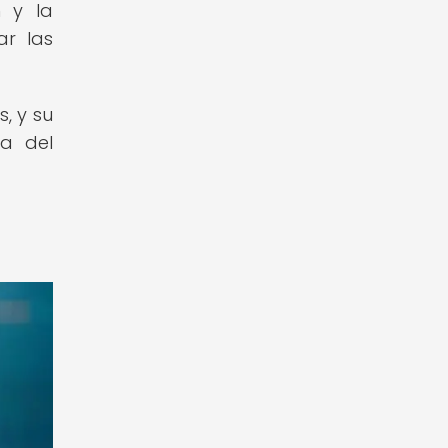
n y la
ar las
, y su
ca del