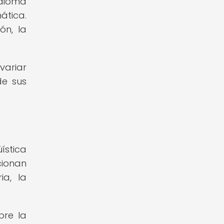
idioma
ática.
ón, la
variar
de sus
ística
cionan
ia, la
bre la