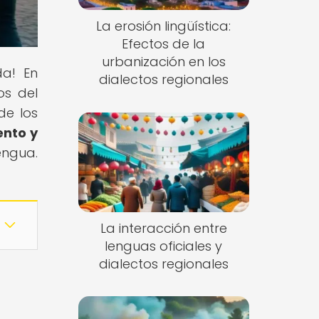
La erosión lingüística:
Efectos de la
urbanización en los
da! En
dialectos regionales
os del
de los
ento y
engua.
La interacción entre
lenguas oficiales y
dialectos regionales