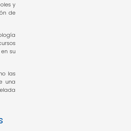
oles y
ión de
ología
cursos
 en su
mo las
de una
celada
s