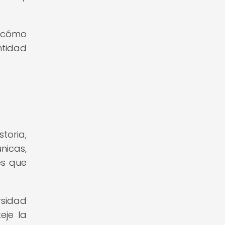
o cómo
ntidad
toria,
nicas,
es que
rsidad
eje la