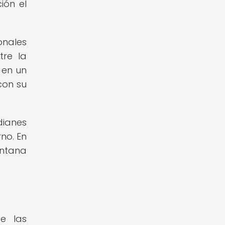
ión el
ionales
tre la
 en un
con su
dianes
no. En
entana
e las