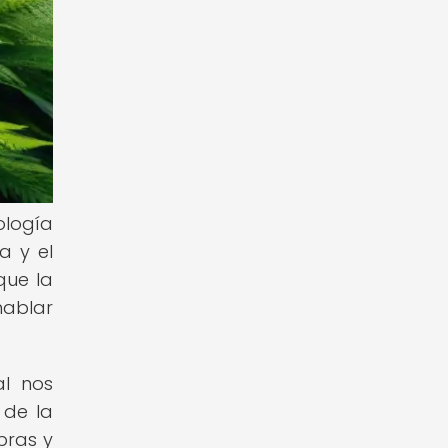
ología
a y el
que la
hablar
al nos
 de la
bras y