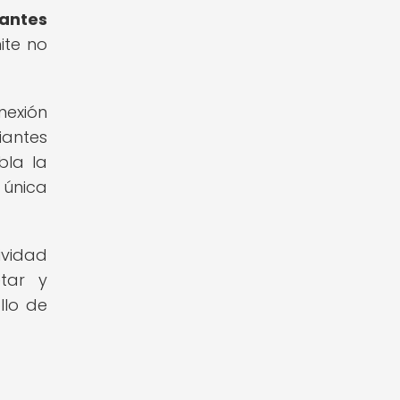
iantes
ite no
nexión
iantes
bla la
 única
ividad
etar y
llo de