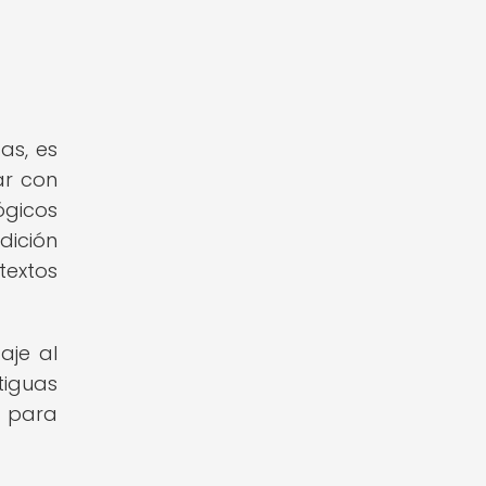
as, es
ar con
ógicos
dición
textos
aje al
tiguas
a para