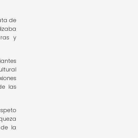
ata de
lizaba
bras y
iantes
ltural
xiones
de las
espeto
iqueza
 de la