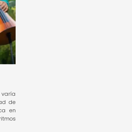
 varía
dad de
ica en
ritmos