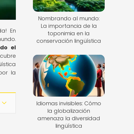
Nombrando al mundo:
La importancia de la
da! En
toponimia en la
mundo.
conservación lingüística
ndo el
scubre
ística
por la
Idiomas invisibles: Cómo
la globalización
amenaza la diversidad
lingüística