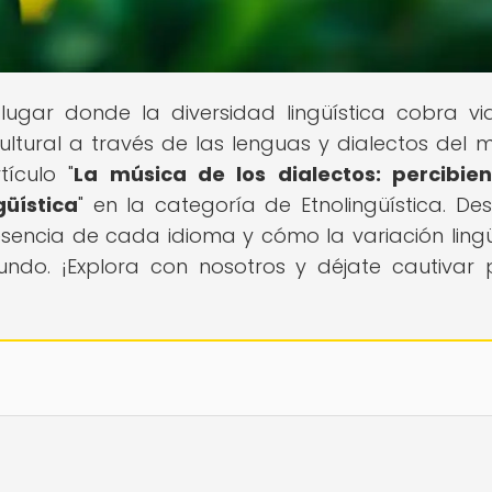
l lugar donde la diversidad lingüística cobra vi
ltural a través de las lenguas y dialectos del 
ículo "
La música de los dialectos: percibie
güística
" en la categoría de Etnolingüística. De
encia de cada idioma y cómo la variación lingü
ndo. ¡Explora con nosotros y déjate cautivar 