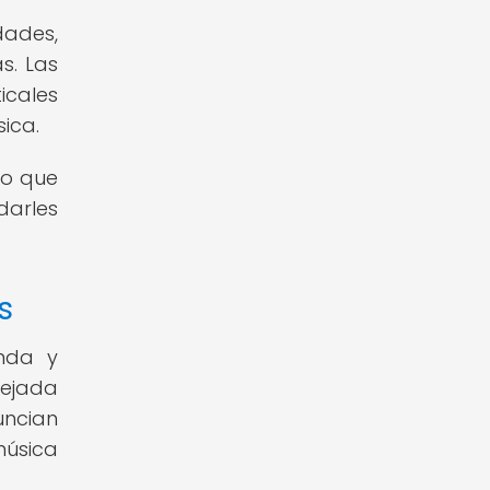
dades,
s. Las
icales
sica.
no que
darles
s
unda y
lejada
uncian
música