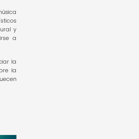
música
sticos
ural y
irse a
iar la
bre la
quecen