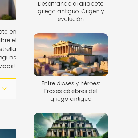
Descifrando el alfabeto
griego antiguo: Origen y
evolución
gete en
bre el
trella
enguas
vidas!
Entre dioses y héroes:
Frases célebres del
griego antiguo