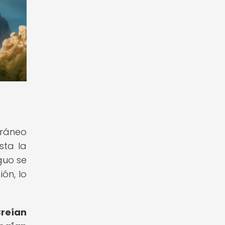
rráneo
sta la
guo se
ión, lo
reían