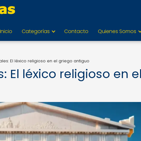
Inicio
Categorías
Contacto
Quienes Somos
les: El léxico religioso en el griego antiguo
 El léxico religioso en e