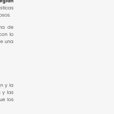
egían
sticas
osos.
ema de
con lo
de una
n y la
 y las
ue los