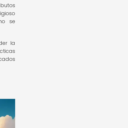
ibutos
igioso
mo se
der la
cticas
icados