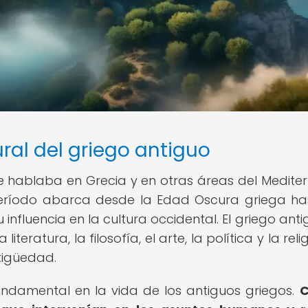
ural del griego antiguo
e hablaba en Grecia y en otras áreas del Medite
te período abarca desde la Edad Oscura griega ha
 influencia en la cultura occidental. El griego anti
teratura, la filosofía, el arte, la política y la relig
tigüedad.
ndamental en la vida de los antiguos griegos.
C