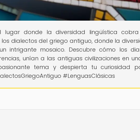
el lugar donde la diversidad lingüística cobra
os dialectos del griego antiguo, donde la divers
 un intrigante mosaico. Descubre cómo los dia
encias, unían a las antiguas civilizaciones en un
pasionante tema y despierta tu curiosidad p
DialectosGriegoAntiguo #LenguasClásicas