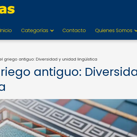
Inicio
Categorías
Contacto
Quienes Somos
el griego antiguo: Diversidad y unidad lingüística
griego antiguo: Diversid
ca