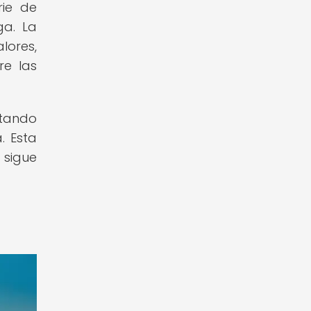
rie de
ga. La
lores,
re las
rtando
. Esta
 sigue