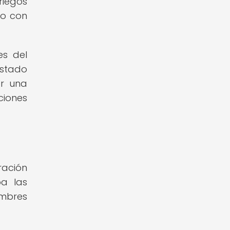
riegos
no con
es del
estado
er una
ciones
ración
ba las
umbres