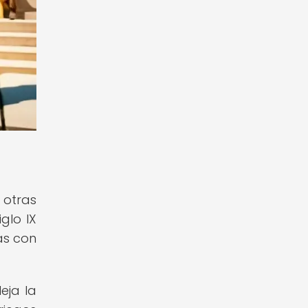
 otras
glo IX
ras con
eja la