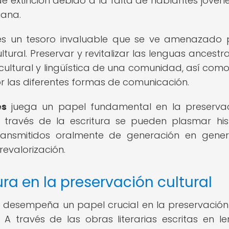
de extinción debido a la falta de hablantes jóven
iana.
 es un tesoro invaluable que se ve amenazado 
ural. Preservar y revitalizar las lenguas ancestra
 cultural y lingüística de una comunidad, así com
or las diferentes formas de comunicación.
es
juega un papel fundamental en la preserva
 través de la escritura se pueden plasmar hist
transmitidos oralmente de generación en gener
revalorización.
ura en la preservación cultural
s
desempeña un papel crucial en la preservación
 A través de las obras literarias escritas en l