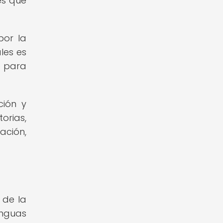
es que
por la
les es
o para
ción y
orias,
ación,
 de la
enguas