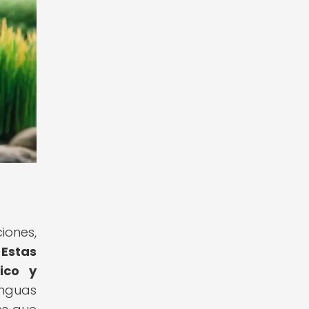
iones,
.
Estas
ico y
nguas