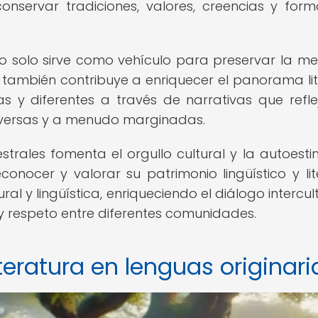
conservar tradiciones, valores, creencias y for
no solo sirve como vehículo para preservar la m
e también contribuye a enriquecer el panorama lit
s y diferentes a través de narrativas que refle
 diversas y a menudo marginadas.
strales fomenta el orgullo cultural y la autoest
onocer y valorar su patrimonio lingüístico y lite
al y lingüística, enriqueciendo el diálogo intercult
 y respeto entre diferentes comunidades.
teratura en lenguas originari