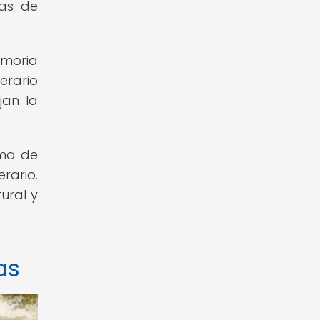
mas de
emoria
erario
jan la
ima de
rario.
ural y
as