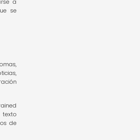
arse a
que se
iomas,
icias,
ración
rained
 texto
gos de