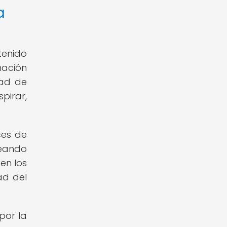
a
tenido
mación
dad de
pirar,
ces de
reando
en los
ad del
por la