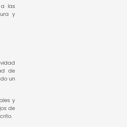
 a las
tura y
ividad
dad de
ndo un
ales y
jos de
rito.