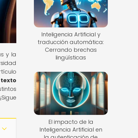
Inteligencia Artificial y
traducción automática:
Cerrando brechas
s y la
lingüísticas
rsidad
rtículo
 texto
tintos
¡Sigue
El impacto de la
Inteligencia Artificial en
la autenticación de